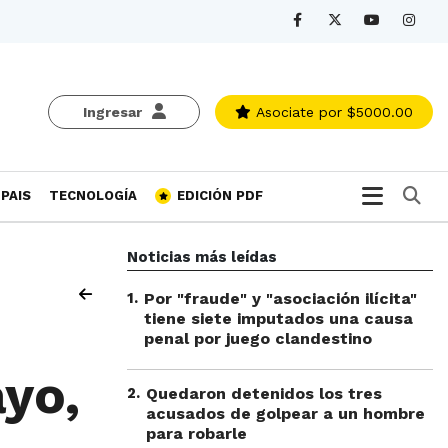
Ingresar
Asociate
por $5000.00
Bu
PAIS
TECNOLOGÍA
EDICIÓN PDF
Noticias más leídas
1
.
Por "fraude" y "asociación ilícita"
tiene siete imputados una causa
penal por juego clandestino
yo,
2
.
Quedaron detenidos los tres
acusados de golpear a un hombre
para robarle