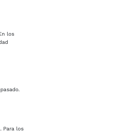
En los
idad
 pasado.
. Para los