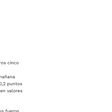
ros cinco
 mañana
0,2 puntos
 en valores
os fueron