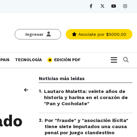
Ingresar
Asociate
por $5000.00
Bu
PAIS
TECNOLOGÍA
EDICIÓN PDF
Noticias más leídas
1
.
Lautaro Maletta: veinte años de
historia y harina en el corazón de
"Pan y Cocholate"
ado
2
.
Por "fraude" y "asociación ilícita"
tiene siete imputados una causa
penal por juego clandestino