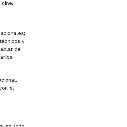
 cine.
acionales;
técnicos y
hablar de
Carlos
cional,
con el
ca en todo