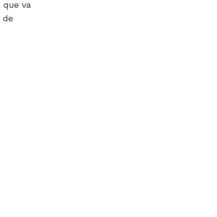
a que va
r de