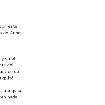
 con este
vo de Gripe
 y en el
sta del
rastreo de
xplicó.
e tranquila
acen nada