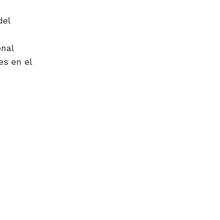
del
onal
es en el