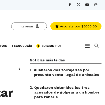
Ingresar
Asociate
por $5000.00
Bu
PAIS
TECNOLOGÍA
EDICIÓN PDF
Noticias más leídas
1
.
Allanaron dos forrajerías por
presunta venta ilegal de animales
2
.
Quedaron detenidos los tres
tar
acusados de golpear a un hombre
para robarle