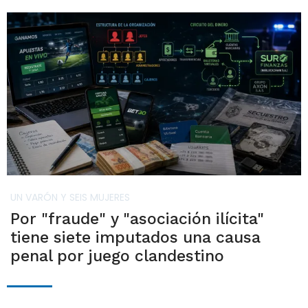
UN VARÓN Y SEIS MUJERES
Por "fraude" y "asociación ilícita"
tiene siete imputados una causa
penal por juego clandestino