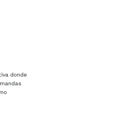
tiva donde
demandas
smo