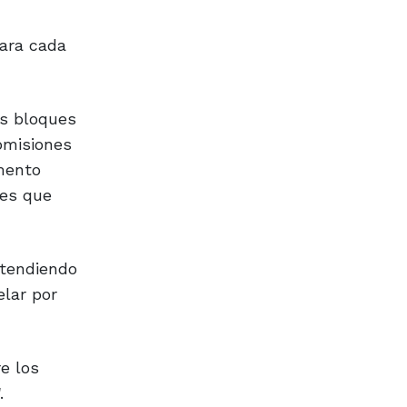
para cada
os bloques
comisiones
mento
nes que
ntendiendo
elar por
e los
.