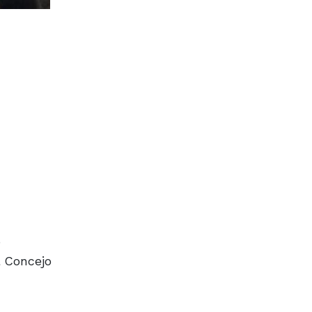
o
l Concejo