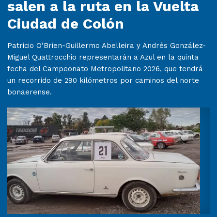
salen a la ruta en la Vuelta
Ciudad de Colón
Patricio O'Brien-Guillermo Abelleira y Andrés González-
Miguel Quattrocchio representarán a Azul en la quinta
fecha del Campeonato Metropolitano 2026, que tendrá
un recorrido de 290 kilómetros por caminos del norte
bonaerense.