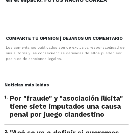
COMPARTE TU OPINION | DEJANOS UN COMENTARIO
Los comentarios publicados son de exclusiva responsabilidad de
sus autores y las consecuencias derivadas de ellos pueden ser
pasibles de sanciones legales.
Noticias más leídas
1
.
Por "fraude" y "asociación ilícita"
tiene siete imputados una causa
penal por juego clandestino
2
.
"Acá se va a definir si queremos