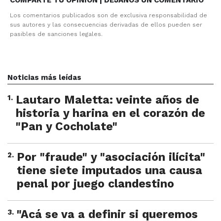
COMPARTE TU OPINION | DEJANOS UN COMENTARIO
Los comentarios publicados son de exclusiva responsabilidad de
sus autores y las consecuencias derivadas de ellos pueden ser
pasibles de sanciones legales.
Noticias más leídas
1
.
Lautaro Maletta: veinte años de
historia y harina en el corazón de
"Pan y Cocholate"
2
.
Por "fraude" y "asociación ilícita"
tiene siete imputados una causa
penal por juego clandestino
3
.
"Acá se va a definir si queremos