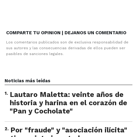
COMPARTE TU OPINION | DEJANOS UN COMENTARIO
Los comentarios publicados son de exclusiva responsabilidad de
sus autores y las consecuencias derivadas de ellos pueden ser
pasibles de sanciones legales.
Noticias más leídas
1
.
Lautaro Maletta: veinte años de
historia y harina en el corazón de
"Pan y Cocholate"
2
.
Por "fraude" y "asociación ilícita"